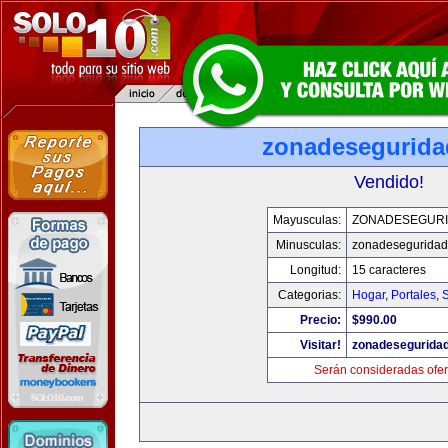
zonadesegurid
Vendido!
Mayusculas:
ZONADESEGUR
Minusculas:
zonadesegurida
Longitud:
15 caracteres
Categorias:
Hogar
,
Portales
,
Precio:
$990.00
Visitar!
zonadesegurida
Serán consideradas ofer