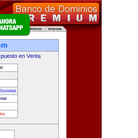
om
 puesto en Venta
OM
Sociedad
rta!
tas