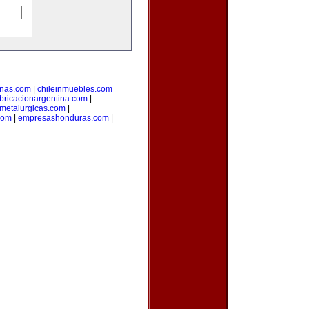
inas.com
|
chileinmuebles.com
bricacionargentina.com
|
smetalurgicas.com
|
com
|
empresashonduras.com
|