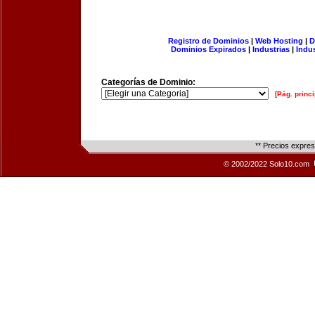
Registro de Dominios
|
Web Hosting
|
D
Dominios Expirados
|
Industrias
|
Indu
Categorías de Dominio:
[Pág. princi
** Precios expre
© 2002/2022 Solo10.com