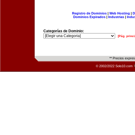
Registro de Dominios
|
Web Hosting
|
D
Dominios Expirados
|
Industrias
|
Indu
Categorías de Dominio:
[Pág. princi
** Precios expre
© 2002/2022 Solo10.com