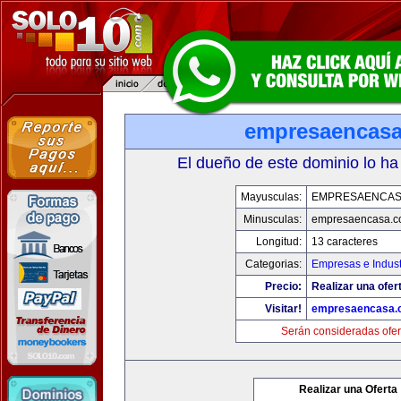
empresaencas
El dueño de este dominio lo ha
Mayusculas:
EMPRESAENCAS
Minusculas:
empresaencasa.
Longitud:
13 caracteres
Categorias:
Empresas e Indust
Precio:
Realizar una ofer
Visitar!
empresaencasa.
Serán consideradas ofer
Realizar una Oferta