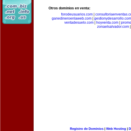
Otros dominios en venta:
forodeusuarios.com
|
consultoriaenventas.
ganedineroenlaweb.com
|
gestionydesarrollo.co
ventadesuelo.com
|
hoyventa.com
|
promo
zonaelsalvador.com
|
Registro de Dominios
|
Web Hosting
|
D