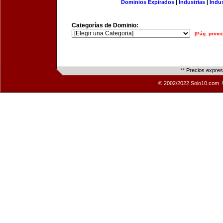
Dominios Expirados
|
Industrias
|
Indu
Categorías de Dominio:
[Pág. princi
** Precios expre
© 2002/2022 Solo10.com