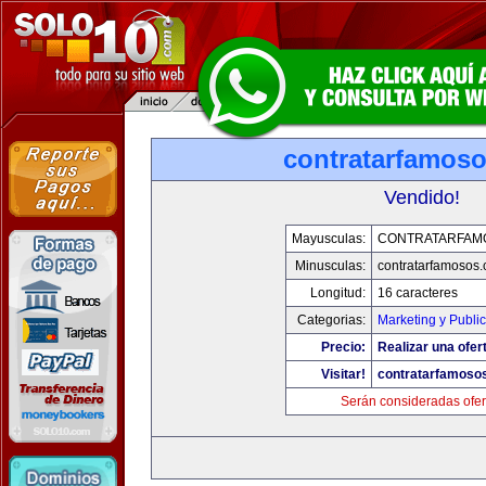
contratarfamos
Vendido!
Mayusculas:
CONTRATARFAM
Minusculas:
contratarfamosos
Longitud:
16 caracteres
Categorias:
Marketing y Publi
Precio:
Realizar una ofer
Visitar!
contratarfamoso
Serán consideradas ofer