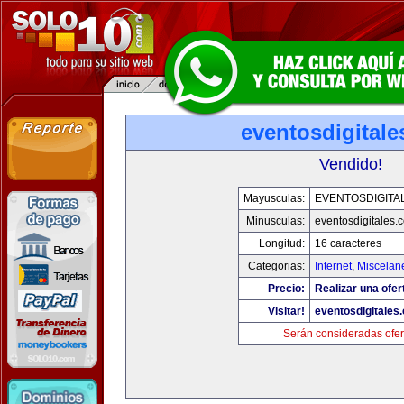
eventosdigital
Vendido!
Mayusculas:
EVENTOSDIGITA
Minusculas:
eventosdigitales.
Longitud:
16 caracteres
Categorias:
Internet
,
Miscelane
Precio:
Realizar una ofer
Visitar!
eventosdigitales
Serán consideradas ofer