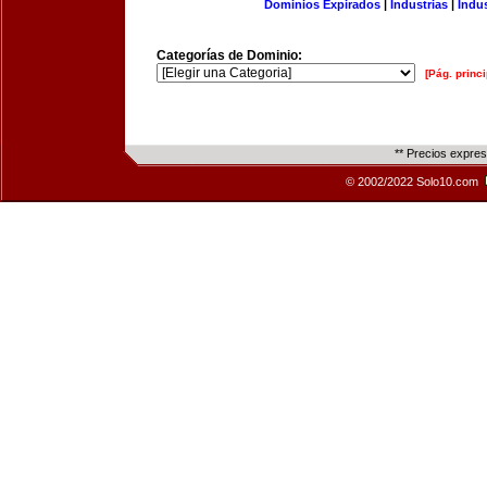
Dominios Expirados
|
Industrias
|
Indu
Categorías de Dominio:
[Pág. princi
** Precios expre
© 2002/2022 Solo10.com