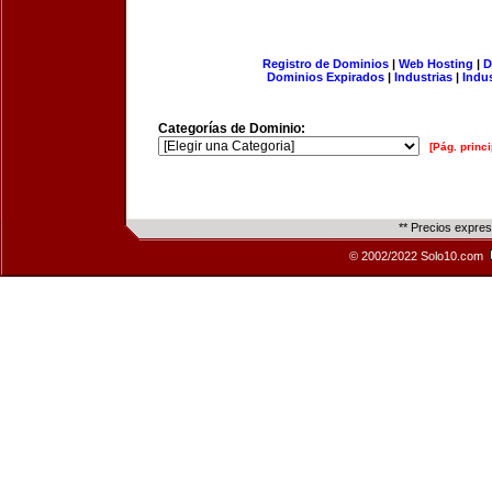
Registro de Dominios
|
Web Hosting
|
D
Dominios Expirados
|
Industrias
|
Indu
Categorías de Dominio:
[Pág. princi
** Precios expre
© 2002/2022 Solo10.com