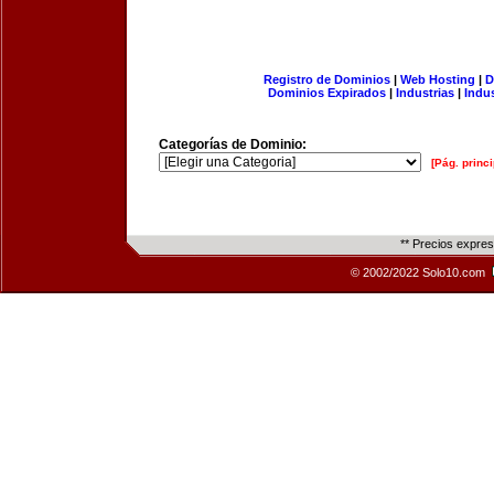
Registro de Dominios
|
Web Hosting
|
D
Dominios Expirados
|
Industrias
|
Indu
Categorías de Dominio:
[Pág. princi
** Precios expre
© 2002/2022 Solo10.com