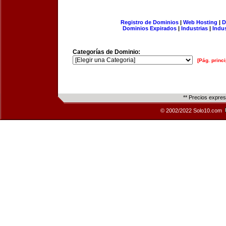
Registro de Dominios
|
Web Hosting
|
D
Dominios Expirados
|
Industrias
|
Indu
Categorías de Dominio:
[Pág. princi
** Precios expre
© 2002/2022 Solo10.com