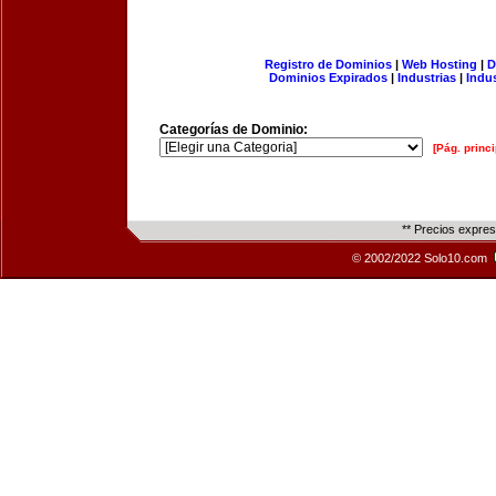
Registro de Dominios
|
Web Hosting
|
D
Dominios Expirados
|
Industrias
|
Indu
Categorías de Dominio:
[Pág. princi
** Precios expre
© 2002/2022 Solo10.com