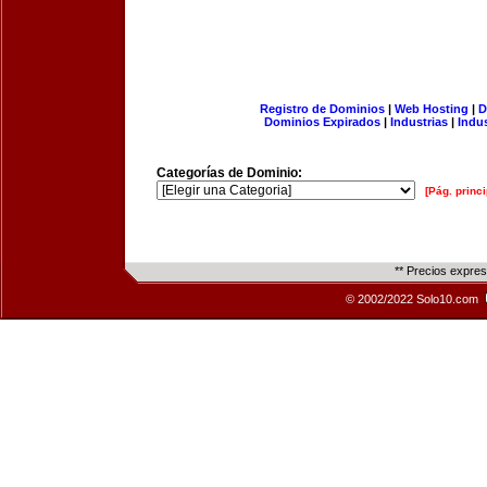
Registro de Dominios
|
Web Hosting
|
D
Dominios Expirados
|
Industrias
|
Indu
Categorías de Dominio:
[Pág. princi
** Precios expre
© 2002/2022 Solo10.com