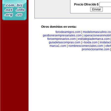
Precio Ofrecido $
Otros dominios en venta:
forodeamigos.com
|
modelomasculino.c
gestionesempresariales.com
|
operacionesinmobil
foroempresarios.com
|
estrategiademarca.com
guiadelascompras.com
|
i-boda.com
|
instala
marca1.com
|
nombrescomerciales.com
|
ofe
promocionarme.com
|