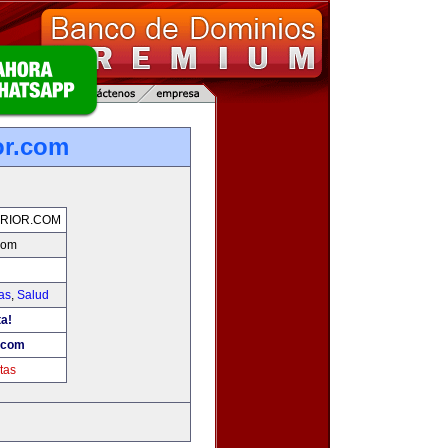
or.com
RIOR.COM
.com
as
,
Salud
ta!
r.com
tas