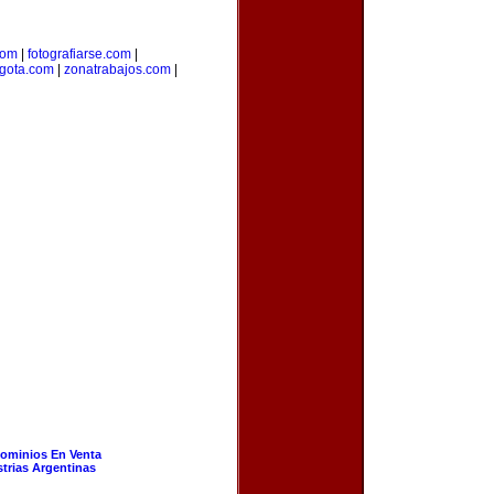
com
|
fotografiarse.com
|
gota.com
|
zonatrabajos.com
|
ominios En Venta
strias Argentinas