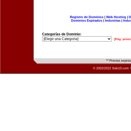
Registro de Dominios
|
Web Hosting
|
D
Dominios Expirados
|
Industrias
|
Indu
Categorías de Dominio:
[Pág. princi
** Precios expre
© 2002/2022 Solo10.com