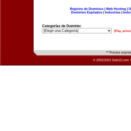
Registro de Dominios
|
Web Hosting
|
D
Dominios Expirados
|
Industrias
|
Indu
Categorías de Dominio:
[Pág. princi
** Precios expre
© 2002/2022 Solo10.com