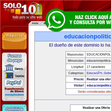
educacionpoliti
El dueño de este dominio lo ha
Mayusculas:
EDUCACIONPOLI
Minusculas:
educacionpolitic
Longitud:
17 caracteres
Categorias:
EducaciÃ³n
,
Gobi
Precio:
Realizar una ofer
Visitar!
educacionpolitic
Serán consideradas ofer
Realizar una Oferta