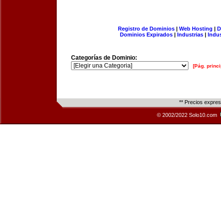
Registro de Dominios
|
Web Hosting
|
D
Dominios Expirados
|
Industrias
|
Indu
Categorías de Dominio:
[Pág. princi
** Precios expre
© 2002/2022 Solo10.com