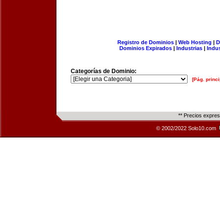
Registro de Dominios
|
Web Hosting
|
D
Dominios Expirados
|
Industrias
|
Indu
Categorías de Dominio:
[Pág. princi
** Precios expre
© 2002/2022 Solo10.com