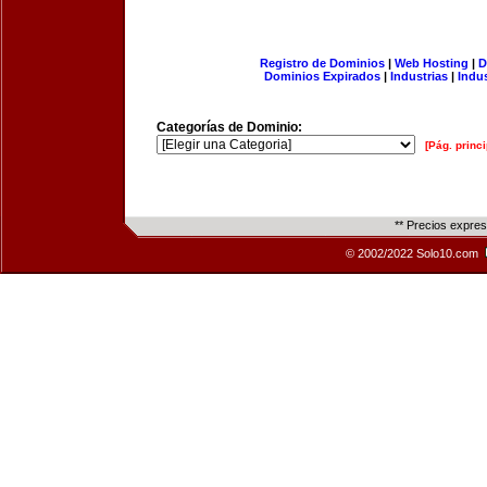
Registro de Dominios
|
Web Hosting
|
D
Dominios Expirados
|
Industrias
|
Indu
Categorías de Dominio:
[Pág. princi
** Precios expre
© 2002/2022 Solo10.com