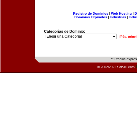
Registro de Dominios
|
Web Hosting
|
D
Dominios Expirados
|
Industrias
|
Indu
Categorías de Dominio:
[Pág. princi
** Precios expre
© 2002/2022 Solo10.com