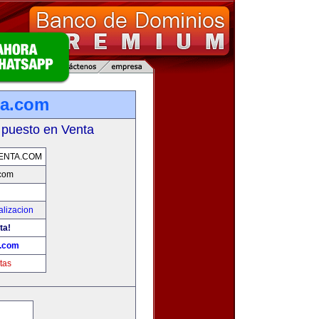
ta.com
 puesto en Venta
ENTA.COM
.com
alizacion
ta!
a.com
tas