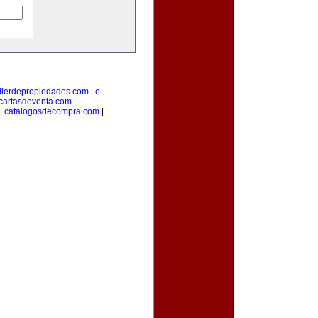
ilerdepropiedades.com
|
e-
cartasdeventa.com
|
|
catalogosdecompra.com
|