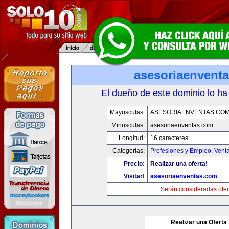
asesoriaenvent
El dueño de este dominio lo ha
Mayusculas:
ASESORIAENVENTAS.CO
Minusculas:
asesoriaenventas.com
Longitud:
16 caracteres
Categorias:
Profesiones y Empleo
,
Venta
Precio:
Realizar una oferta!
Visitar!
asesoriaenventas.com
Serán consideradas ofer
Realizar una Oferta