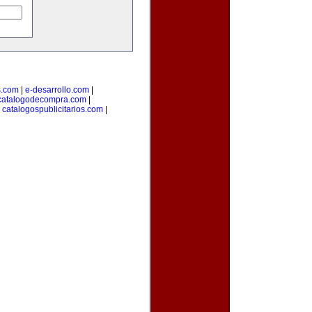
s.com
|
e-desarrollo.com
|
catalogodecompra.com
|
|
catalogospublicitarios.com
|