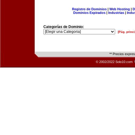
Registro de Dominios
|
Web Hosting
|
D
Dominios Expirados
|
Industrias
|
Indu
Categorías de Dominio:
[Pág. princi
** Precios expre
© 2002/2022 Solo10.com