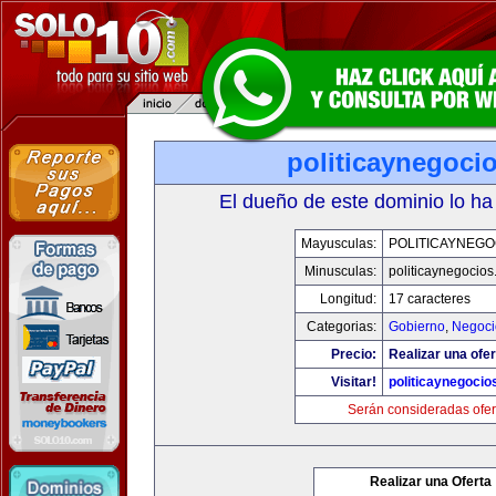
politicaynegoci
El dueño de este dominio lo ha
Mayusculas:
POLITICAYNEGO
Minusculas:
politicaynegocio
Longitud:
17 caracteres
Categorias:
Gobierno
,
Negoci
Precio:
Realizar una ofer
Visitar!
politicaynegoci
Serán consideradas ofer
Realizar una Oferta