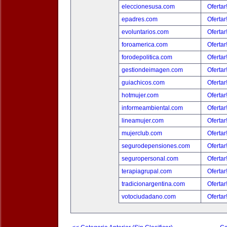
eleccionesusa.com
Ofertar
epadres.com
Ofertar
evoluntarios.com
Ofertar
foroamerica.com
Ofertar
forodepolitica.com
Ofertar
gestiondeimagen.com
Ofertar
guiachicos.com
Ofertar
hotmujer.com
Ofertar
informeambiental.com
Ofertar
lineamujer.com
Ofertar
mujerclub.com
Ofertar
segurodepensiones.com
Ofertar
seguropersonal.com
Ofertar
terapiagrupal.com
Ofertar
tradicionargentina.com
Ofertar
votociudadano.com
Ofertar