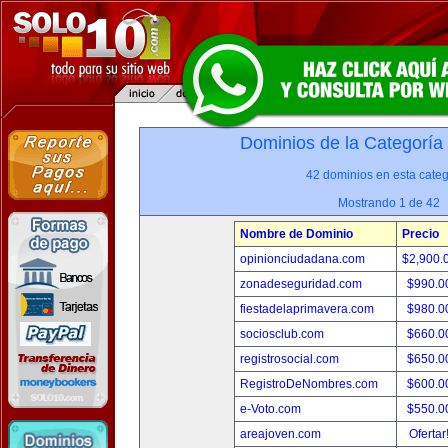
Dominios de la Categoría
42 dominios en esta categ
Mostrando 1 de 42
Nombre de Dominio
Precio
opinionciudadana.com
$2,900.
zonadeseguridad.com
$990.0
fiestadelaprimavera.com
$980.0
sociosclub.com
$660.0
registrosocial.com
$650.0
RegistroDeNombres.com
$600.0
e-Voto.com
$550.0
areajoven.com
Ofertar