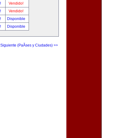
r!
Vendido!
r!
Vendido!
r!
Disponible
r!
Disponible
 Siguiente (PaÃ­ses y Ciudades) >>