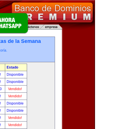
tas de la Semana
oría.
Estado
r!
Disponible
r!
Disponible
00
Vendido!
r!
Vendido!
r!
Disponible
r!
Disponible
r!
Vendido!
r!
Vendido!