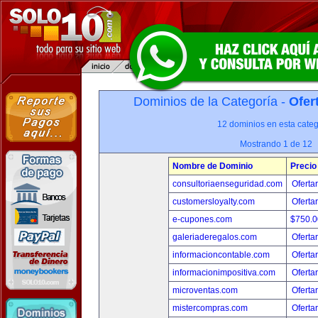
Dominios de la Categoría -
Ofer
12 dominios en esta categ
Mostrando 1 de 12
Nombre de Dominio
Precio
consultoriaenseguridad.com
Oferta
customersloyalty.com
Oferta
e-cupones.com
$750.
galeriaderegalos.com
Oferta
informacioncontable.com
Oferta
informacionimpositiva.com
Oferta
microventas.com
Oferta
mistercompras.com
Oferta