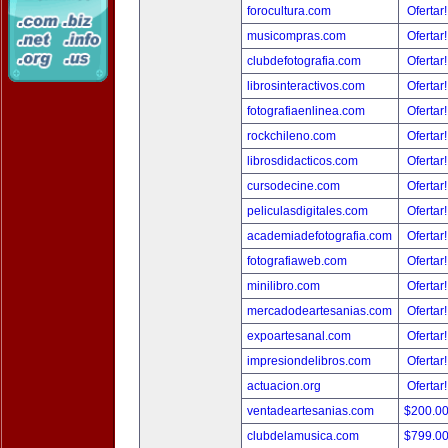
forocultura.com
Ofertar
musicompras.com
Ofertar
clubdefotografia.com
Ofertar
librosinteractivos.com
Ofertar
fotografiaenlinea.com
Ofertar
rockchileno.com
Ofertar
librosdidacticos.com
Ofertar
cursodecine.com
Ofertar
peliculasdigitales.com
Ofertar
academiadefotografia.com
Ofertar
fotografiaweb.com
Ofertar
minilibro.com
Ofertar
mercadodeartesanias.com
Ofertar
expoartesanal.com
Ofertar
impresiondelibros.com
Ofertar
actuacion.org
Ofertar
ventadeartesanias.com
$200.0
clubdelamusica.com
$799.0