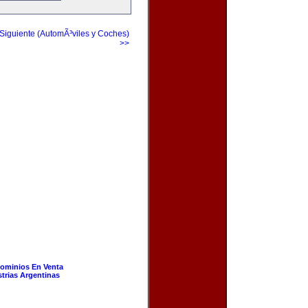
Siguiente (AutomÃ³viles y Coches)
>>
ominios En Venta
strias Argentinas