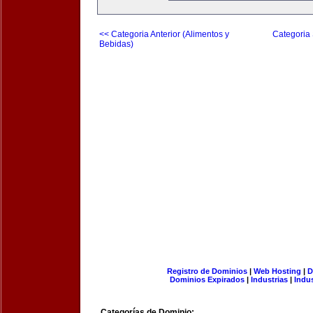
<< Categoria Anterior (Alimentos y
Categoria 
Bebidas)
Registro de Dominios
|
Web Hosting
|
D
Dominios Expirados
|
Industrias
|
Indu
Categorías de Dominio: