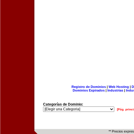
Registro de Dominios
|
Web Hosting
|
D
Dominios Expirados
|
Industrias
|
Indu
Categorías de Dominio:
[Pág. princi
** Precios expre