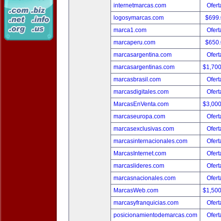
internetmarcas.com
Ofert
logosymarcas.com
$699
marca1.com
Ofert
marcaperu.com
$650
marcasargentina.com
Ofert
marcasargentinas.com
$1,70
marcasbrasil.com
Ofert
marcasdigitales.com
Ofert
MarcasEnVenta.com
$3,00
marcaseuropa.com
Ofert
marcasexclusivas.com
Ofert
marcasinternacionales.com
Ofert
MarcasInternet.com
Ofert
marcaslideres.com
Ofert
marcasnacionales.com
Ofert
MarcasWeb.com
$1,50
marcasyfranquicias.com
Ofert
posicionamientodemarcas.com
Ofert